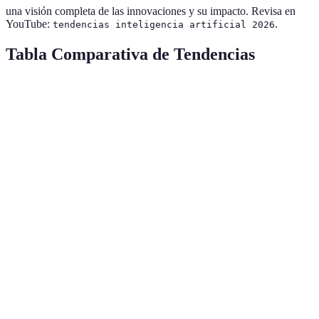
una visión completa de las innovaciones y su impacto. Revisa en
YouTube:
.
tendencias inteligencia artificial 2026
Tabla Comparativa de Tendencias
Tendencia
Descripción
Impacto en 2026
Ejempl
Aumento de
Automatización
eficiencia y
Robots
Alto
Inteligente
reducción de
colabora
costos
Creación de
Generac
IA Generativa
contenido
Muy Alto
de textos
automatizado
médicos
Diagnósticos y
Imageno
Salud 4.0
tratamientos
Muy Alto
con IA
precisos