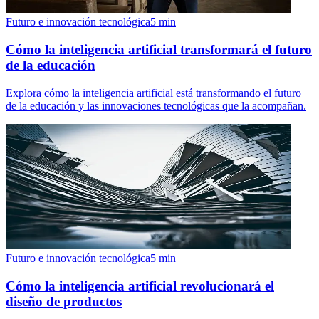
Futuro e innovación tecnológica
5
min
Cómo la inteligencia artificial transformará el futuro
de la educación
Explora cómo la inteligencia artificial está transformando el futuro
de la educación y las innovaciones tecnológicas que la acompañan.
Futuro e innovación tecnológica
5
min
Cómo la inteligencia artificial revolucionará el
diseño de productos