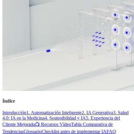
Índice
Introducción
1. Automatización Inteligente
2. IA Generativa
3. Salud
4.0: IA en la Medicina
4. Sostenibilidad y IA
5. Experiencia del
Cliente Mejorada
📺 Recursos Vídeo
Tabla Comparativa de
Tendencias
Glossario
Checklist antes de implementar IA
FAQ