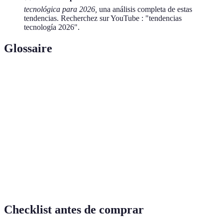
tecnológica para 2026,
una análisis completa de estas
tendencias. Recherchez sur YouTube : "tendencias
tecnología 2026".
Glossaire
Terme
Définition
Red de dispositivos interconectados que comparten
IoT
datos y actúan de manera autónoma.
Tecnología que permite a las máquinas aprender y
IA
tomar decisiones basadas en datos.
Tecnología
Productos y procesos diseñados para reducir el
Verde
impacto ambiental y fomentar la sostenibilidad.
Checklist antes de comprar