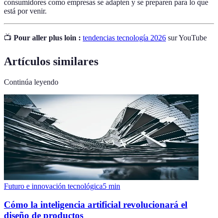
consumidores como empresas se adapten y se preparen para lo que
está por venir.
📺
Pour aller plus loin :
tendencias tecnología 2026
sur YouTube
Artículos similares
Continúa leyendo
Futuro e innovación tecnológica
5
min
Cómo la inteligencia artificial revolucionará el
diseño de productos