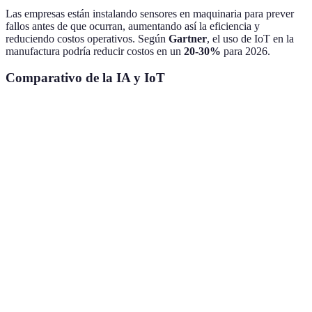
Las empresas están instalando sensores en maquinaria para prever
fallos antes de que ocurran, aumentando así la eficiencia y
reduciendo costos operativos. Según
Gartner
, el uso de IoT en la
manufactura podría reducir costos en un
20-30%
para 2026.
Comparativo de la IA y IoT
Característica
Inteligencia Artificial
Internet de las Cosas
Aprendizaje y
Conexión e
Funcionalidad
adaptación
interacción
Impacto en
Salud, Finanzas,
Logística, Industria,
sectores
Educación
Domótica
Usuarios
Cualquier dispositivo
Empresas, Individuos
esperados
conectado
Predicción de
20-30% en
15 billones (2030)
ahorro
manufactura