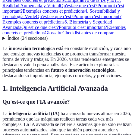
Exemples concrets et prédictions
Comparativo de la IA y IoT
3.
Realidad Aumentada y Virtual
Qu'est-ce que c'est?
Pourquoi c'est
important?
Exemples concrets et prédictions
4. Sostenibilidad y
Tecnología Verde
Qu'est-ce que c'est?
Pourquoi c'est important?
Exemples concrets et prédictions
5. Biometría y Seguridad
Avanzada
Qu'est-ce que c'est?
Pourquoi c'est important?
Exemples
concrets et prédictions
Glossaire
Checklist antes de comprar
Índice
(
24
secciones
)
La
innovación tecnológica
está en constante evolución, y cada año
trae consigo nuevas tendencias que prometen transformar nuestra
forma de vivir y trabajar. En 2026, varias tendencias emergentes se
destacan y vale la pena analizarlas. Este artículo explorará las
principales tendencias en
futuro e innovación tecnológica
,
destacando su importancia, ejemplos concretos, y predicciones.
1. Inteligencia Artificial Avanzada
Qu'est-ce que l'IA avancée?
La
inteligencia artificial (IA)
ha alcanzado nuevas alturas en 2026,
permitiendo que las máquinas realicen tareas cada vez más
complejas. La IA avanzada se refiere a sistemas que no solo realizan
procesos automatizados, sino que también pueden aprender y