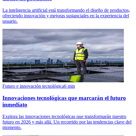
La inteligencia artificial está transformando el diseño de productos,
ofreciendo innovación y mejoras sustanciales en la experiencia del
usuario.
Futuro e innovación tecnológica
6
min
Innovaciones tecnológicas que marcarán el futuro
inmediato
Explora las innovaciones tecnológicas que transformarán nuestro
futuro en 2026 y más allá. Un recorrido por las tendencias clave del
momento.