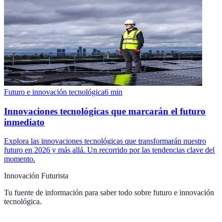
Futuro e innovación tecnológica
6
min
Innovaciones tecnológicas que marcarán el futuro
inmediato
Explora las innovaciones tecnológicas que transformarán nuestro
futuro en 2026 y más allá. Un recorrido por las tendencias clave del
momento.
Innovación Futurista
Tu fuente de información para saber todo sobre
futuro e innovación
tecnológica
.