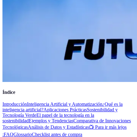
Índice
Introducción
Inteligencia Artificial y Automatización
¿Qué es la
inteligencia artificial?
Aplicaciones Prácticas
Sostenibilidad y
Tecnología Verde
El papel de la tecnología en la
sostenibilidad
Ejemplos y Tendencias
Comparativa de Innovaciones
Tecnológicas
Análisis de Datos y Estadísticas
📺 Para ir más lejos
:
FAQ
Glossario
Checklist antes de compra