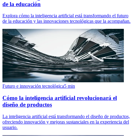
de la educación
Explora cómo la inteligencia artificial está transformando el futuro
de la educación y las innovaciones tecnológicas que la acompañan.
Futuro e innovación tecnológica
5
min
Cómo la inteligencia artificial revolucionará el
diseño de productos
La inteligencia artificial está transformando el diseño de productos,
ofreciendo innovación y mejoras sustanciales en la experiencia del
usuario.