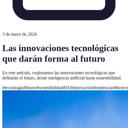
3 de mayo de 2026
Las innovaciones tecnológicas
que darán forma al futuro
En este artículo, exploramos las innovaciones tecnológicas que
definirán el futuro, desde inteligencia artificial hasta sostenibilidad.
#
tecnología
#
futuro
#
sostenibilidad
#
IA
#
innovación
#
tendencias
#
biotec