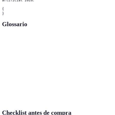
artificial 2026
{
}
Glossario
Terme
Définition
Inteligencia
Disciplina que simula funciones cognitivas
Artificial
humanas en máquinas.
Capacidad de satisfacer necesidades actuales sin
Sostenibilidad
comprometer los recursos para futuras
generaciones.
Energías
Fuentes de energía que se regeneran naturalmente
Renovables
y tienen un bajo impacto ambiental.
Checklist antes de compra