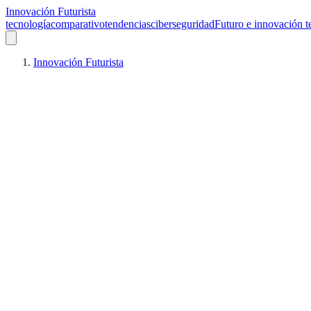
Innovación Futurista
tecnología
comparativo
tendencias
ciberseguridad
Futuro e innovación t
Innovación Futurista