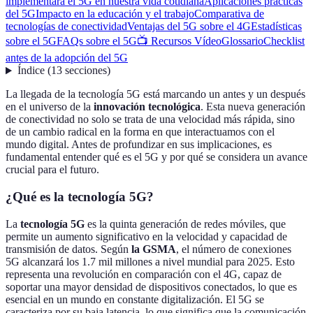
implementará el 5G en nuestra vida cotidiana
Aplicaciones prácticas
del 5G
Impacto en la educación y el trabajo
Comparativa de
tecnologías de conectividad
Ventajas del 5G sobre el 4G
Estadísticas
sobre el 5G
FAQs sobre el 5G
📺 Recursos Vídeo
Glossario
Checklist
antes de la adopción del 5G
Índice
(
13
secciones
)
La llegada de la tecnología 5G está marcando un antes y un después
en el universo de la
innovación tecnológica
. Esta nueva generación
de conectividad no solo se trata de una velocidad más rápida, sino
de un cambio radical en la forma en que interactuamos con el
mundo digital. Antes de profundizar en sus implicaciones, es
fundamental entender qué es el 5G y por qué se considera un avance
crucial para el futuro.
¿Qué es la tecnología 5G?
La
tecnología 5G
es la quinta generación de redes móviles, que
permite un aumento significativo en la velocidad y capacidad de
transmisión de datos. Según
la GSMA
, el número de conexiones
5G alcanzará los 1.7 mil millones a nivel mundial para 2025. Esto
representa una revolución en comparación con el 4G, capaz de
soportar una mayor densidad de dispositivos conectados, lo que es
esencial en un mundo en constante digitalización. El 5G se
caracteriza por su baja latencia, lo que significa que la comunicación