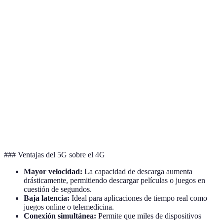
4G
100 Mbps
50 ms
1000
5G
10 Gbps
1 ms
1 millón
6G
100 Gbps
0.1 ms
10 millones
(propuesto)
### Ventajas del 5G sobre el 4G
Mayor velocidad:
La capacidad de descarga aumenta
drásticamente, permitiendo descargar películas o juegos en
cuestión de segundos.
Baja latencia:
Ideal para aplicaciones de tiempo real como
juegos online o telemedicina.
Conexión simultánea:
Permite que miles de dispositivos