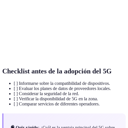
Quinta generación de tecnología móvil, con alta
5G
velocidad y baja latencia.
Internet de las cosas: interconexión de dispositivos a
IoT
través de internet.
Banda
Tecnología que permite la transmisión de datos a alta
ancha
velocidad.
Checklist antes de la adopción del 5G
[ ] Informarse sobre la compatibilidad de dispositivos.
[ ] Evaluar los planes de datos de proveedores locales.
[ ] Considerar la seguridad de la red.
[ ] Verificar la disponibilidad de 5G en la zona.
[ ] Comparar servicios de diferentes operadores.
🧠 Quiz rápido:
¿Cuál es la ventaja principal del 5G sobre