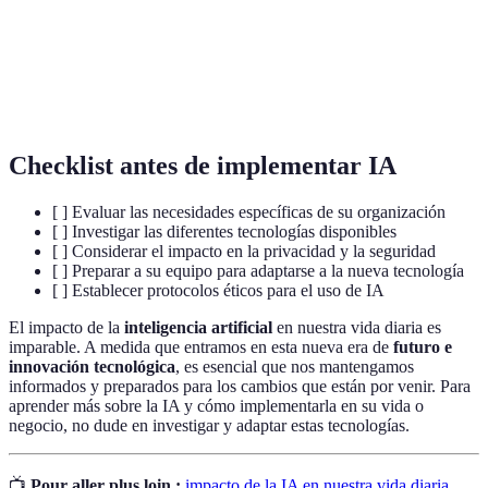
Asistentes
Programas que utilizan IA para ayudar en tareas
Virtuales
diarias.
Movilidad
Uso de vehículos que operan sin intervención
Autónoma
humana mediante IA.
Checklist antes de implementar IA
[ ] Evaluar las necesidades específicas de su organización
[ ] Investigar las diferentes tecnologías disponibles
[ ] Considerar el impacto en la privacidad y la seguridad
[ ] Preparar a su equipo para adaptarse a la nueva tecnología
[ ] Establecer protocolos éticos para el uso de IA
El impacto de la
inteligencia artificial
en nuestra vida diaria es
imparable. A medida que entramos en esta nueva era de
futuro e
innovación tecnológica
, es esencial que nos mantengamos
informados y preparados para los cambios que están por venir. Para
aprender más sobre la IA y cómo implementarla en su vida o
negocio, no dude en investigar y adaptar estas tecnologías.
📺
Pour aller plus loin :
impacto de la IA en nuestra vida diaria