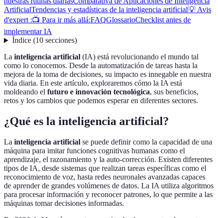
nuestras rutinas diarias
Comparativa de Aplicaciones de Inteligencia
Artificial
Tendencias y estadísticas de la inteligencia artificial
💡 Avis
d'expert :
📺 Para ir más allá:
FAQ
Glossario
Checklist antes de
implementar IA
Índice
(
10
secciones
)
La
inteligencia artificial
(IA) está revolucionando el mundo tal
como lo conocemos. Desde la automatización de tareas hasta la
mejora de la toma de decisiones, su impacto es innegable en nuestra
vida diaria. En este artículo, exploraremos cómo la IA está
moldeando el
futuro e innovación tecnológica
, sus beneficios,
retos y los cambios que podemos esperar en diferentes sectores.
¿Qué es la inteligencia artificial?
La
inteligencia artificial
se puede definir como la capacidad de una
máquina para imitar funciones cognitivas humanas como el
aprendizaje, el razonamiento y la auto-corrección. Existen diferentes
tipos de IA, desde sistemas que realizan tareas específicas como el
reconocimiento de voz, hasta redes neuronales avanzadas capaces
de aprender de grandes volúmenes de datos. La IA utiliza algoritmos
para procesar información y reconocer patrones, lo que permite a las
máquinas tomar decisiones informadas.