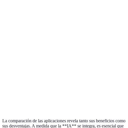
Mejora la
Asistentes
Dependencia
productividad
Muy común
virtuales
tecnológica
personal
Aumento en
Riesgo de
Diagnóstico
la precisión
En
derivas
médico
de
crecimiento
automatizadas
diagnósticos
Problemas
Transporte
Reducción de
En fase de
éticos y
autónomo
accidentes
pruebas
legales
Mayor
Posible
Marketing
efectividad
invasión de la
Generalizado
personalizado
en campañas
privacidad
La comparación de las aplicaciones revela tanto sus beneficios como
sus desventajas. A medida que la **IA** se integra, es esencial que