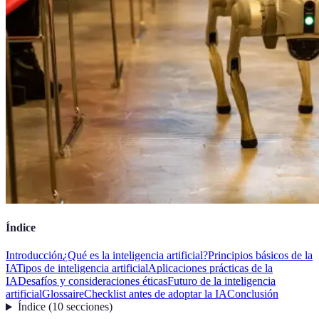
Índice
Introducción
¿Qué es la inteligencia artificial?
Principios básicos de la
IA
Tipos de inteligencia artificial
Aplicaciones prácticas de la
IA
Desafíos y consideraciones éticas
Futuro de la inteligencia
artificial
Glossaire
Checklist antes de adoptar la IA
Conclusión
Índice
(
10
secciones
)