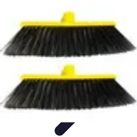
Innovación Futurista
tecnología
comparativo
tendencias
ciberseguridad
Futuro e innovación
tecnológica
Innovación Futurista